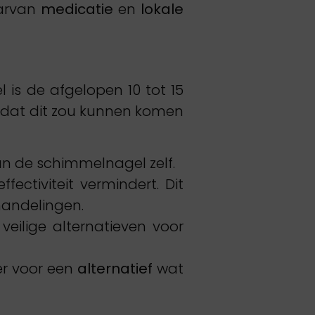
aarvan
medicatie
en
lokale
l is de afgelopen 10 tot 15
en dat dit zou kunnen komen
an de schimmelnagel zelf.
ectiviteit vermindert. Dit
ehandelingen.
eilige alternatieven voor
er voor een
alternatief
wat