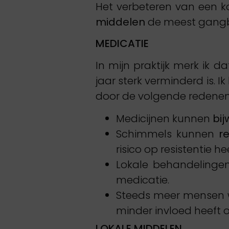
Het verbeteren van een k
middelen
de meest gangba
MEDICATIE
In mijn praktijk merk ik d
jaar sterk verminderd is. 
door de volgende redenen
Medicijnen kunnen
bij
Schimmels kunnen
re
risico op resistentie 
Lokale behandelingen
medicatie.
Steeds meer mensen w
minder invloed heeft 
LOKALE MIDDELEN