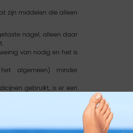
 zijn middelen die alleen
taste nagel, alleen daar
t.
 weinig van nodig en het is
het algemeen) minder
icijnen gebruikt, is er een
kaal middel een veiligere
 alternatief. Gelukkig zijn
alknagel.