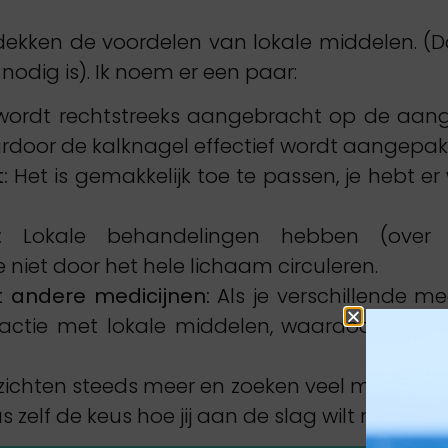
kken de voordelen van lokale middelen. (Dat
nodig is). Ik noem er een paar:
ordt rechtstreeks aangebracht op de aange
ardoor de kalknagel effectief wordt aangepak
:
Het is gemakkelijk toe te passen, je hebt er
:
Lokale behandelingen hebben (over 
 niet door het hele lichaam circuleren.
t andere medicijnen:
Als je verschillende med
ractie met lokale middelen, waardoor een lo
ichten steeds meer en zoeken veel mensen een
 zelf de keus hoe jij aan de slag wilt met je k