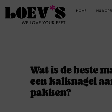
HOME
NU KOPE
Wat is de beste 
een kalknagel aa
pakken?