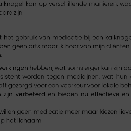
alknagel kan op verschillende manieren, w
re zijn.
at het gebruik van medicatie bij een kalknage
Ik ben geen arts maar ik hoor van mijn cliënt
:
werkingen
hebben, wat soms erger kan zijn d
sistent
worden tegen medicijnen, wat hun eff
heeft gezorgd voor een voorkeur voor lokale b
 zijn
verbeterd
en bieden nu effectieve en v
illen geen medicatie meer maar kiezen liev
op het lichaam.