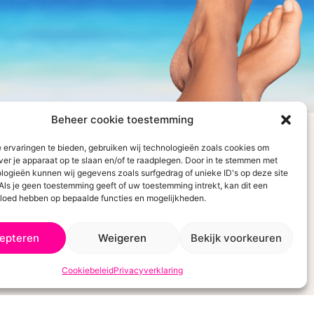
OVE
?
Beheer cookie toestemming
 ervaringen te bieden, gebruiken wij technologieën zoals cookies om
Ivm vakantietijd kan het iets langer
ver je apparaat op te slaan en/of te raadplegen. Door in te stemmen met
logieën kunnen wij gegevens zoals surfgedrag of unieke ID's op deze site
duren voor je pakketje op de mat
Als je geen toestemming geeft of uw toestemming intrekt, kan dit een
valt maar we werken er hard aan
vloed hebben op bepaalde functies en mogelijkheden.
om het zo snel mogelijk te
epteren
Weigeren
Bekijk voorkeuren
versturen!
VOLGENDE
Cookiebeleid
Privacyverklaring