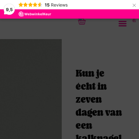
×
15
Reviews
9,5
0
Kun je
écht in
zeven
dagen van
een
kalknagel