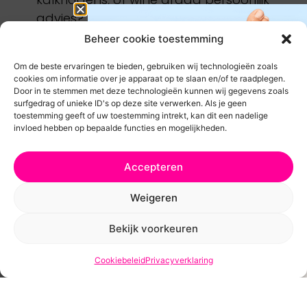
advies? Via de
contactpagina
kun je
eenvoudig een foto van je nagels
Beheer cookie toestemming
opsturen. Mariska kijkt graag met je
Om de beste ervaringen te bieden, gebruiken wij technologieën zoals
mee en geeft advies op maat. Bij
cookies om informatie over je apparaat op te slaan en/of te raadplegen.
Loev’s staan we voor persoonlijke
Door in te stemmen met deze technologieën kunnen wij gegevens zoals
surfgedrag of unieke ID's op deze site verwerken. Als je geen
aandacht en fijne service.
toestemming geeft of uw toestemming intrekt, kan dit een nadelige
Alle informatie vind je overzichtelijk op
invloed hebben op bepaalde functies en mogelijkheden.
onze website – neem gerust een kijkje!
Ivm vakantietijd kan het iets
Accepteren
langer duren voor je pakketje
Weigeren
op de mat valt maar we
werken er hard aan om het zo
Bekijk voorkeuren
Are you ready
snel mogelijk te versturen!
Cookiebeleid
Privacyverklaring
to
LOVE YOUR