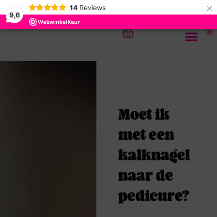
×
14
Reviews
9,6
0
Moet ik
met een
kalknagel
naar de
pedicure?