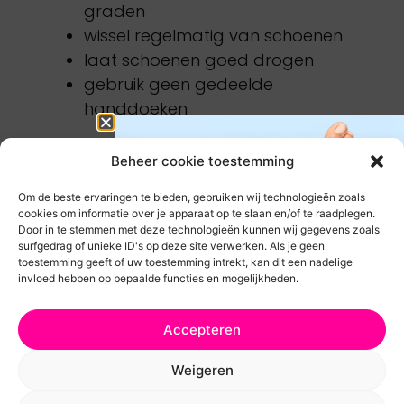
graden
wissel regelmatig van schoenen
laat schoenen goed drogen
gebruik geen gedeelde
handdoeken
Beheer cookie toestemming
Zelf Behandelen Of Naar De Pedicure?
Om de beste ervaringen te bieden, gebruiken wij technologieën zoals
Moet je met een kalknagel naar een
cookies om informatie over je apparaat op te slaan en/of te raadplegen.
pedicure?
Door in te stemmen met deze technologieën kunnen wij gegevens zoals
surfgedrag of unieke ID's op deze site verwerken. Als je geen
Niet altijd, maar in veel gevallen is het
toestemming geeft of uw toestemming intrekt, kan dit een nadelige
dus wél verstandig.
invloed hebben op bepaalde functies en mogelijkheden.
Bij een beginnende kalknagel kun je
Ivm vakantietijd kan het iets
Accepteren
zelf starten met goede verzorging en
langer duren voor je pakketje
een consequente behandeling. Is de
Weigeren
op de mat valt maar we
nagel sterk verdikt of moeilijk te
werken er hard aan om het zo