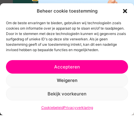
Are you ready
Beheer cookie toestemming
to
LOVE YOUR
Om de beste ervaringen te bieden, gebruiken wij technologieën zoals
cookies om informatie over je apparaat op te slaan en/of te raadplegen.
FEET
again?
Door in te stemmen met deze technologieën kunnen wij gegevens zoals
surfgedrag of unieke ID's op deze site verwerken. Als je geen
toestemming geeft of uw toestemming intrekt, kan dit een nadelige
DOE MIJ DIE MOOIE
invloed hebben op bepaalde functies en mogelijkheden.
NAGELS!
Ivm vakantietijd kan het iets
Accepteren
langer duren voor je pakketje
Weigeren
op de mat valt maar we
VORIGE
VOLGENDE
werken er hard aan om het zo
Bekijk voorkeuren
Deel dit bericht:
snel mogelijk te versturen!
Cookiebeleid
Privacyverklaring