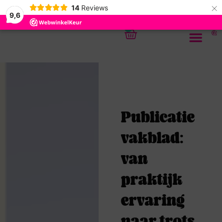
×
14
Reviews
9,6
0
Publicatie
vakblad:
van
praktijk
ervaring
naar trots