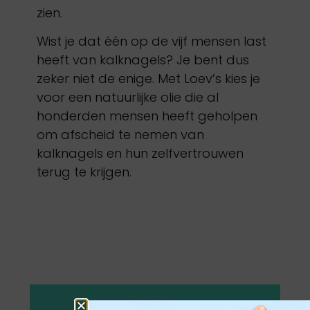
zien.
Wist je dat één op de vijf mensen last
heeft van kalknagels? Je bent dus
zeker niet de enige. Met Loev’s kies je
voor een natuurlijke olie die al
honderden mensen heeft geholpen
om afscheid te nemen van
kalknagels en hun zelfvertrouwen
terug te krijgen.