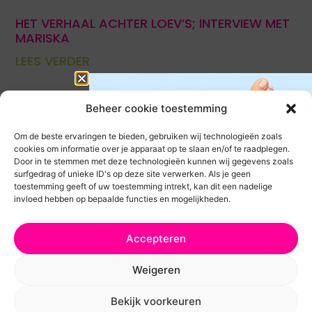
HET VERHAAL ACHTER LOEV’S; INTERVIEW MET
MARISKA
LEES VERDER
Beheer cookie toestemming
Om de beste ervaringen te bieden, gebruiken wij technologieën zoals
cookies om informatie over je apparaat op te slaan en/of te raadplegen.
Door in te stemmen met deze technologieën kunnen wij gegevens zoals
surfgedrag of unieke ID's op deze site verwerken. Als je geen
toestemming geeft of uw toestemming intrekt, kan dit een nadelige
invloed hebben op bepaalde functies en mogelijkheden.
Ivm vakantietijd kan het iets
Accepteren
langer duren voor je pakketje
Weigeren
op de mat valt maar we
KALKNAGELS BEHANDELEN: WELKE
werken er hard aan om het zo
MOGELIJKHEDEN ZIJN ER?
Bekijk voorkeuren
snel mogelijk te versturen!