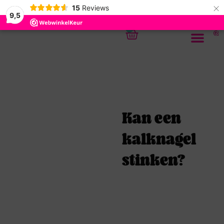
×
15
Reviews
9,5
0
Kan een
kalknagel
stinken?