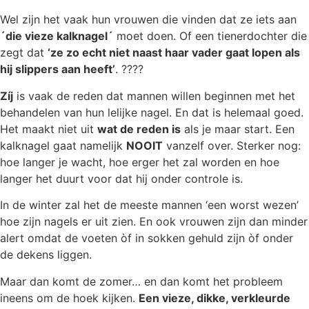
Wel zijn het vaak hun vrouwen die vinden dat ze iets aan
´die vieze kalknagel´
moet doen. Of een tienerdochter die
zegt dat
‘ze zo echt niet naast haar vader gaat lopen als
hij slippers aan heeft’
. ????
Zíj
is vaak de reden dat mannen willen beginnen met het
behandelen van hun lelijke nagel. En dat is helemaal goed.
Het maakt niet uit
wat de reden is
als je maar start. Een
kalknagel gaat namelijk
NOOIT
vanzelf over. Sterker nog:
hoe langer je wacht, hoe erger het zal worden en hoe
langer het duurt voor dat hij onder controle is.
In de winter zal het de meeste mannen ‘een worst wezen’
hoe zijn nagels er uit zien. En ook vrouwen zijn dan minder
alert omdat de voeten òf in sokken gehuld zijn òf onder
de dekens liggen.
Maar dan komt de zomer… en dan komt het probleem
ineens om de hoek kijken.
Een vieze, dikke, verkleurde