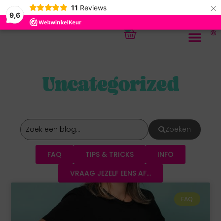
×
11
Reviews
9,6
0
Uncategorized
Zoeken
FAQ
TIPS & TRICKS
INFO
VRAAG JEZELF EENS AF...
FAQ