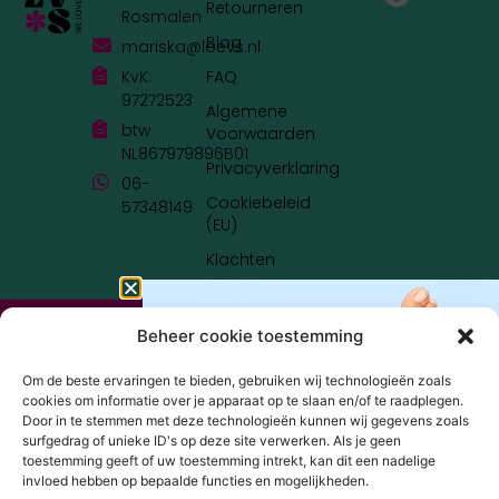
Retourneren
Rosmalen
Blog
mariska@loevs.nl
KvK:
FAQ
97272523
Algemene
btw
Voorwaarden
NL867979896B01
Privacyverklaring
06-
Cookiebeleid
57348149
(EU)
Klachten
© LOEV'S 2023 - 2026 | DESIGN BY
BRAND IT UP
Beheer cookie toestemming
Om de beste ervaringen te bieden, gebruiken wij technologieën zoals
cookies om informatie over je apparaat op te slaan en/of te raadplegen.
Door in te stemmen met deze technologieën kunnen wij gegevens zoals
surfgedrag of unieke ID's op deze site verwerken. Als je geen
toestemming geeft of uw toestemming intrekt, kan dit een nadelige
invloed hebben op bepaalde functies en mogelijkheden.