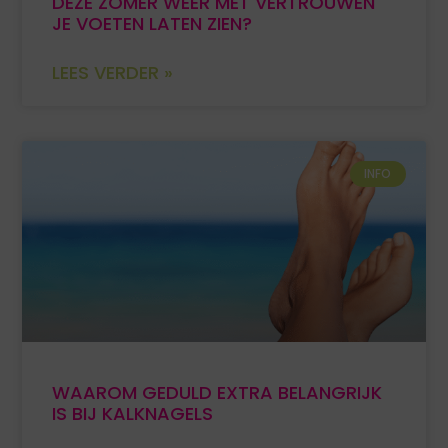
DEZE ZOMER WEER MET VERTROUWEN
JE VOETEN LATEN ZIEN?
LEES VERDER »
INFO
WAAROM GEDULD EXTRA BELANGRIJK
IS BIJ KALKNAGELS