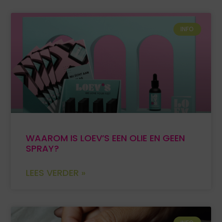
INFO
WAAROM IS LOEV’S EEN OLIE EN GEEN
SPRAY?
LEES VERDER »