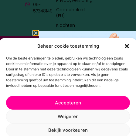
Privacyverklaring
06-
Cookiebeleid
57348149
(EU)
Klachten
© LOEV'S 2023 - 2026 | DESIGN BY
BRAND IT UP
Beheer cookie toestemming
Om de beste ervaringen te bieden, gebruiken wij technologieën zoals
cookies om informatie over je apparaat op te slaan en/of te raadplegen.
Door in te stemmen met deze technologieën kunnen wij gegevens zoals
surfgedrag of unieke ID's op deze site verwerken. Als je geen
toestemming geeft of uw toestemming intrekt, kan dit een nadelige
invloed hebben op bepaalde functies en mogelijkheden.
Ivm vakantietijd kan het iets
Accepteren
langer duren voor je pakketje
Weigeren
op de mat valt maar we
werken er hard aan om het zo
Bekijk voorkeuren
snel mogelijk te versturen!