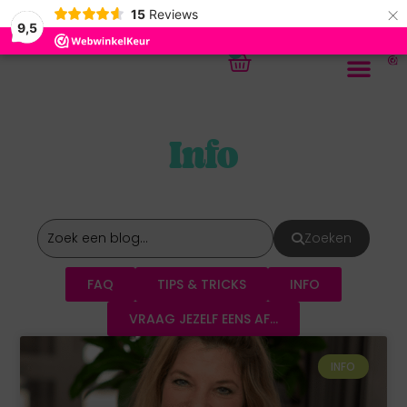
×
15
Reviews
9,5
0
Info
Zoeken
FAQ
TIPS & TRICKS
INFO
VRAAG JEZELF EENS AF...
INFO