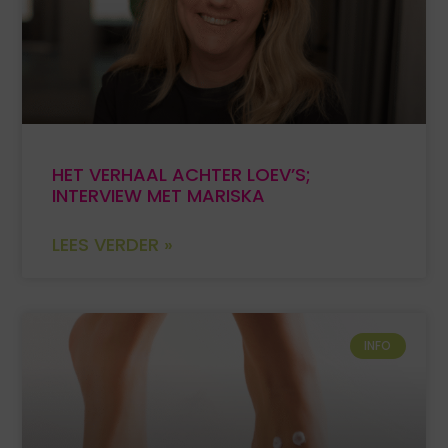
HET VERHAAL ACHTER LOEV’S;
INTERVIEW MET MARISKA
LEES VERDER »
INFO