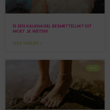
IS EEN KALKNAGEL BESMETTELIJK? DIT
MOET JE WETEN!
LEES VERDER »
INFO