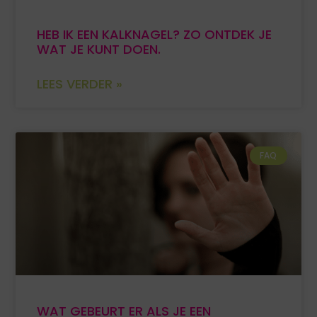
HEB IK EEN KALKNAGEL? ZO ONTDEK JE
WAT JE KUNT DOEN.
LEES VERDER »
FAQ
WAT GEBEURT ER ALS JE EEN