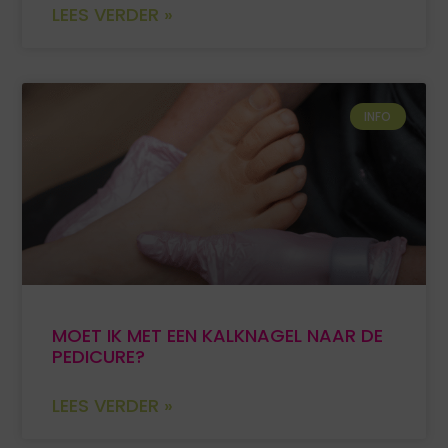
LEES VERDER »
INFO
MOET IK MET EEN KALKNAGEL NAAR DE
PEDICURE?
LEES VERDER »