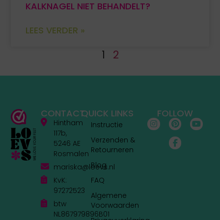
KALKNAGEL NIET BEHANDELT?
LEES VERDER »
1
2
CONTACT
QUICK LINKS
FOLLOW
Hintham
Instructie
117b,
Verzenden &
5246 AE
Retourneren
Rosmalen
Blog
mariska@loevs.nl
KvK:
FAQ
97272523
Algemene
btw
Voorwaarden
NL867979896B01