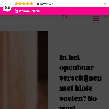
×
14
Reviews
9,6
0
In het
openbaar
verschijnen
met blote
voeten? No
way!