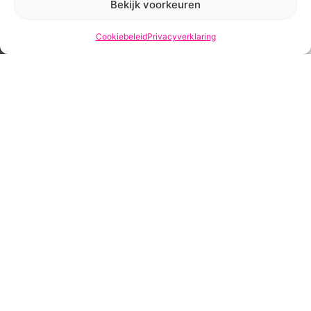
Bekijk voorkeuren
snel mogelijk te versturen!
Cookiebeleid
Privacyverklaring
KALKNAGELS BEHANDELEN: WELKE
MOGELIJKHEDEN ZIJN ER?
LEES VERDER
CONTACT
QUICK LINKS
FOLLOW
Hintham
Instructie
117b,
Verzenden &
5246 AE
Retourneren
Rosmalen
Blog
mariska@loevs.nl