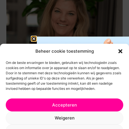
Beheer cookie toestemming
Om de beste ervaringen te bieden, gebruiken wij technologieën zoals
cookies om informatie over je apparaat op te slaan en/of te raadplegen.
HET VERHAAL ACHTER LOEV’S; INTERVIEW MET
Door in te stemmen met deze technologieën kunnen wij gegevens zoals
MARISKA
surfgedrag of unieke ID's op deze site verwerken. Als je geen
toestemming geeft of uw toestemming intrekt, kan dit een nadelige
LEES VERDER
invloed hebben op bepaalde functies en mogelijkheden.
Ivm vakantietijd kan het iets
Accepteren
langer duren voor je pakketje
Weigeren
op de mat valt maar we
werken er hard aan om het zo